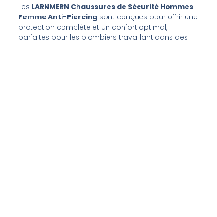
Les
LARNMERN Chaussures de Sécurité Hommes
Femme Anti-Piercing
sont conçues pour offrir une
protection complète et un confort optimal,
parfaites pour les plombiers travaillant dans des
conditions variées.
Caractéristiques :
Composition du matériau :
Kevlar, cuir,
maille et gomme
Matériau de la semelle :
Synthétique
avec une plaque d’acier anti-
perforation conforme aux normes de
l’UE
Hauteur de la tige :
Cheville
Anti-Piercing :
Plaque d’acier pour
protéger contre les objets pointus et
durs
Anti-Impact :
Tête en acier pour
protéger contre les impacts de chutes
ou d’objets roulants
Légèreté :
Chaussure légère pour un
port non encombrant